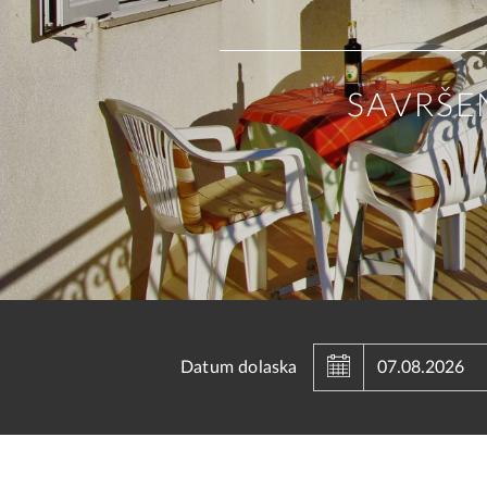
SAVRŠE
Au
Datum dolaska
Sun
Mon
Tue
26
27
28
2
3
4
9
10
11