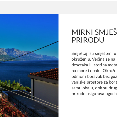
MIRNI SMJEŠ
PRIRODU
Smještaji su smješteni 
okruženju. Većina se nal
desetaka ili stotina met
na more i obalu. Okružen
odmor i boravak bez gužv
vanjske prostore za bor
samu obalu, dok su drugi
prirode osigurava ugoda