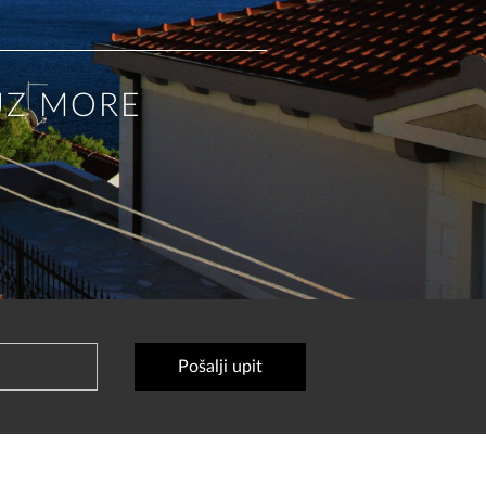
UZ MORE
t
2026
Pošalji upit
ed
Thu
Fri
Sat
29
30
31
1
5
6
7
8
12
13
14
15