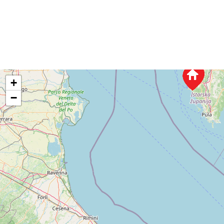
Villa Paradiso
45.072666, 13.713123, 5221
Više informacija →
Pogledaj na Google kartama
+
−