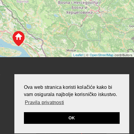
Leaflet
| ©
OpenStreetMap
contributors
T
Ova web stranica koristi kolačiće kako bi
vam osigurala najbolje korisničko iskustvo.
Pravila privatnosti
OK
Izrada web stranica
Apartmanica