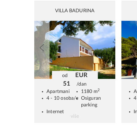
16
17
18
VILLA BADURINA
23
24
25
30
31
1
Today
EUR
od
51
/dan
2
Apartmani
1180 m
A
4 - 10 osoba/e
Osiguran
4
parking
Internet
I
više