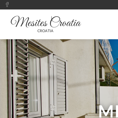
Mesites Croatia
CROATIA
M