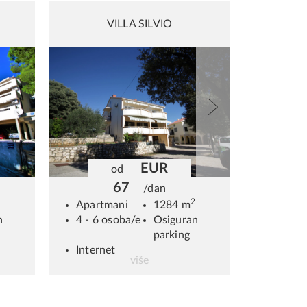
19
20
21
22
VILLA SILVIO
26
27
28
29
2
3
4
5
lear
Close
EUR
od
67
/dan
2
Apartmani
1284 m
n
4 - 6 osoba/e
Osiguran
parking
Internet
više