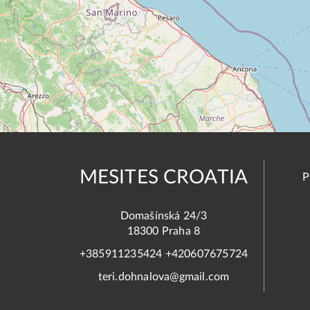
MESITES CROATIA
P
Domašínská 24/3
18300 Praha 8
+385911235424 +420607675724
teri.dohnalova@gmail.com