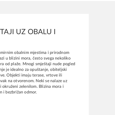
TAJI UZ OBALU I
u mirnim obalnim mjestima i prirodnom
azi u blizini mora, često svega nekoliko
ara od plaže. Mnogi smještaji nude pogled
je je idealno za opuštanje, obiteljski
e. Objekti imaju terase, vrtove ili
avak na otvorenom. Neki se nalaze uz
 okruženi zelenilom. Blizina mora i
n i bezbrižan odmor.