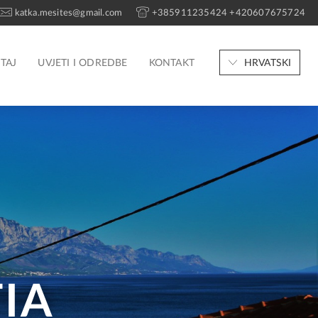
katka.mesites@gmail.com
+385911235424 +420607675724
TAJ
UVJETI I ODREDBE
KONTAKT
HRVATSKI
IA