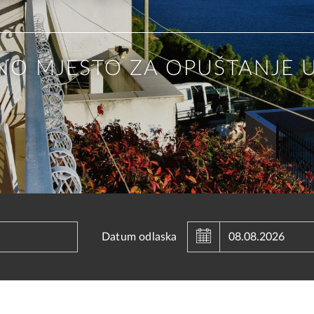
NO MJESTO ZA OPUŠTANJE 
gust
Augus
2026
Datum odlaska
Wed
Thu
Fri
Sat
Sun
Mon
Tue
W
29
30
31
1
26
27
28
5
6
7
8
2
3
4
12
13
14
15
9
10
11